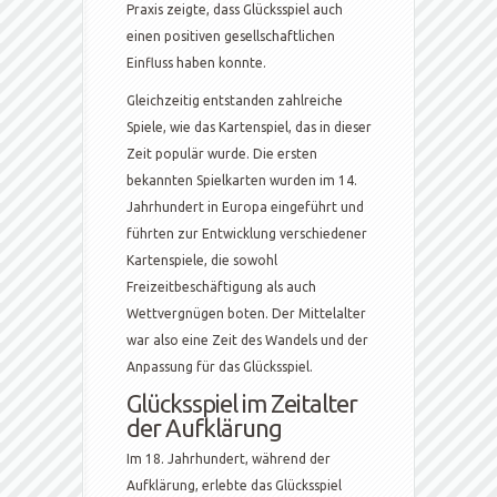
Praxis zeigte, dass Glücksspiel auch
einen positiven gesellschaftlichen
Einfluss haben konnte.
Gleichzeitig entstanden zahlreiche
Spiele, wie das Kartenspiel, das in dieser
Zeit populär wurde. Die ersten
bekannten Spielkarten wurden im 14.
Jahrhundert in Europa eingeführt und
führten zur Entwicklung verschiedener
Kartenspiele, die sowohl
Freizeitbeschäftigung als auch
Wettvergnügen boten. Der Mittelalter
war also eine Zeit des Wandels und der
Anpassung für das Glücksspiel.
Glücksspiel im Zeitalter
der Aufklärung
Im 18. Jahrhundert, während der
Aufklärung, erlebte das Glücksspiel