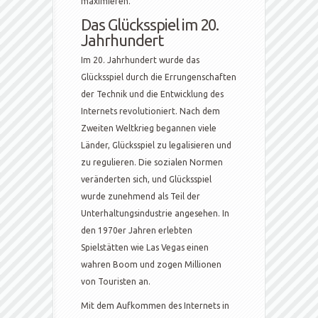
maximieren.
Das Glücksspiel im 20.
Jahrhundert
Im 20. Jahrhundert wurde das
Glücksspiel durch die Errungenschaften
der Technik und die Entwicklung des
Internets revolutioniert. Nach dem
Zweiten Weltkrieg begannen viele
Länder, Glücksspiel zu legalisieren und
zu regulieren. Die sozialen Normen
veränderten sich, und Glücksspiel
wurde zunehmend als Teil der
Unterhaltungsindustrie angesehen. In
den 1970er Jahren erlebten
Spielstätten wie Las Vegas einen
wahren Boom und zogen Millionen
von Touristen an.
Mit dem Aufkommen des Internets in