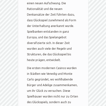
einen neuen Aufschwung. Die
Rationalität und die neuen
Denkansätze der Zeit führten dazu,
dass Glücksspiel zunehmend als Form
der Unterhaltung anerkannt wurde.
Spielbanken entstanden in ganz
Europa, und das Spielangebot
diversifizierte sich. In dieser Zeit
wurden auch viele der Regeln und
Strukturen, die das Glücksspiel bis
heute prägen, entwickelt.
Die ersten modernen Casinos wurden
in Städten wie Venedig und Monte
Carlo gegründet, wo wohlhabende
Bürger und Adelige zusammenkamen,
um ihr Glück zu versuchen. Diese
Spielhäuser wurden nicht nur zu Orten
des Glücksspiels, sondern auch zu