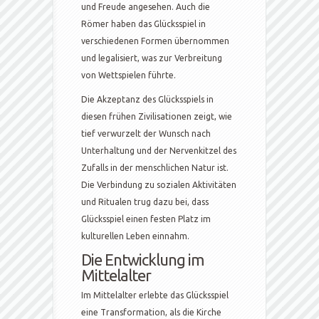
und Freude angesehen. Auch die
Römer haben das Glücksspiel in
verschiedenen Formen übernommen
und legalisiert, was zur Verbreitung
von Wettspielen führte.
Die Akzeptanz des Glücksspiels in
diesen frühen Zivilisationen zeigt, wie
tief verwurzelt der Wunsch nach
Unterhaltung und der Nervenkitzel des
Zufalls in der menschlichen Natur ist.
Die Verbindung zu sozialen Aktivitäten
und Ritualen trug dazu bei, dass
Glücksspiel einen festen Platz im
kulturellen Leben einnahm.
Die Entwicklung im
Mittelalter
Im Mittelalter erlebte das Glücksspiel
eine Transformation, als die Kirche