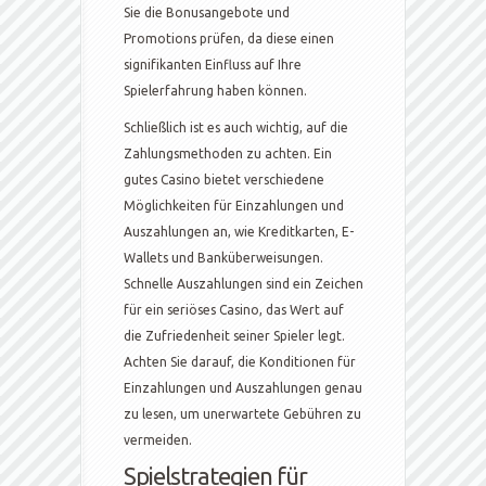
Sie die Bonusangebote und
Promotions prüfen, da diese einen
signifikanten Einfluss auf Ihre
Spielerfahrung haben können.
Schließlich ist es auch wichtig, auf die
Zahlungsmethoden zu achten. Ein
gutes Casino bietet verschiedene
Möglichkeiten für Einzahlungen und
Auszahlungen an, wie Kreditkarten, E-
Wallets und Banküberweisungen.
Schnelle Auszahlungen sind ein Zeichen
für ein seriöses Casino, das Wert auf
die Zufriedenheit seiner Spieler legt.
Achten Sie darauf, die Konditionen für
Einzahlungen und Auszahlungen genau
zu lesen, um unerwartete Gebühren zu
vermeiden.
Spielstrategien für