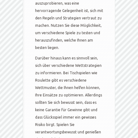
auszuprobieren, was eine
hervorragende Gelegenheit ist, sich mit
den Regeln und Strategien vertraut zu
machen. Nutzen Sie diese Möglichkeit,
um verschiedene Spiele zu testen und
herauszufinden, welche Ihnen am
besten liegen.
Darüber hinaus kann es sinnvoll sein,
sich über verschiedene Wettstrategien
zu informieren. Bei Tischspielen wie
Roulette gibt es verschiedene
Wettmuster, die Ihnen helfen können,
Ihre Einsätze zu optimieren. Allerdings
sollten Sie sich bewusst sein, dass es
keine Garantie für Gewinne gibt und
dass Glücksspiel immer ein gewisses
Risiko birgt. Spielen Sie
verantwortungsbewusst und genießen