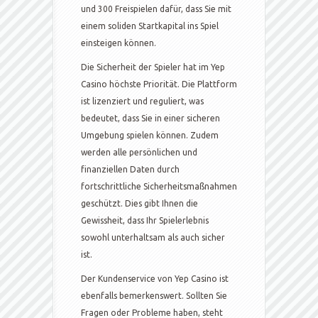
und 300 Freispielen dafür, dass Sie mit
einem soliden Startkapital ins Spiel
einsteigen können.
Die Sicherheit der Spieler hat im Yep
Casino höchste Priorität. Die Plattform
ist lizenziert und reguliert, was
bedeutet, dass Sie in einer sicheren
Umgebung spielen können. Zudem
werden alle persönlichen und
finanziellen Daten durch
fortschrittliche Sicherheitsmaßnahmen
geschützt. Dies gibt Ihnen die
Gewissheit, dass Ihr Spielerlebnis
sowohl unterhaltsam als auch sicher
ist.
Der Kundenservice von Yep Casino ist
ebenfalls bemerkenswert. Sollten Sie
Fragen oder Probleme haben, steht