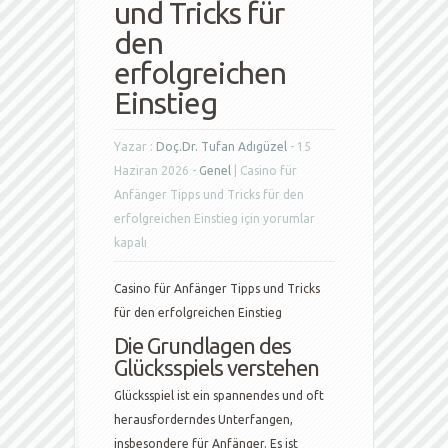
und Tricks für
den
erfolgreichen
Einstieg
Yazar :
Doç.Dr. Tufan Adıgüzel
- 15
Haziran 2026 -
Genel
|
Casino für
Anfänger Tipps und Tricks für den
erfolgreichen Einstieg için
yorumlar
kapalı
Casino für Anfänger Tipps und Tricks
für den erfolgreichen Einstieg
Die Grundlagen des
Glücksspiels verstehen
Glücksspiel ist ein spannendes und oft
herausforderndes Unterfangen,
insbesondere für Anfänger. Es ist