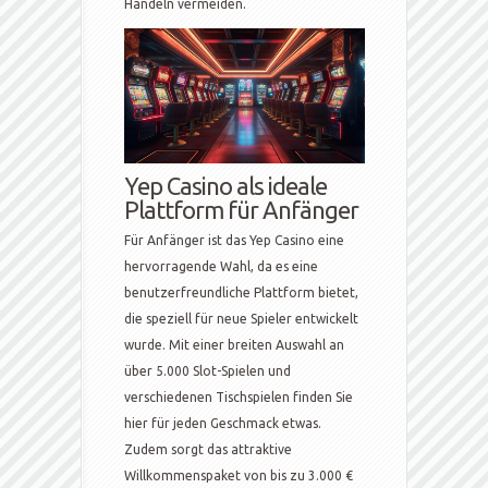
Handeln vermeiden.
Yep Casino als ideale
Plattform für Anfänger
Für Anfänger ist das Yep Casino eine
hervorragende Wahl, da es eine
benutzerfreundliche Plattform bietet,
die speziell für neue Spieler entwickelt
wurde. Mit einer breiten Auswahl an
über 5.000 Slot-Spielen und
verschiedenen Tischspielen finden Sie
hier für jeden Geschmack etwas.
Zudem sorgt das attraktive
Willkommenspaket von bis zu 3.000 €