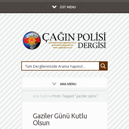
ÜST MENU
ANA MENU
Ana Sayfa
»
Posts Tagged
"
gaziler günü"
Gaziler Günü Kutlu
Olsun