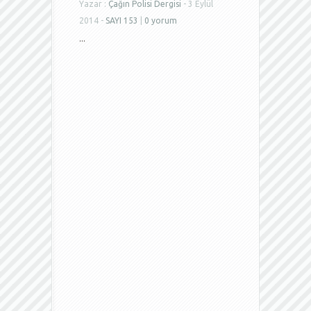
Yazar :
Çağın Polisi Dergisi
- 3 Eylül
2014 -
SAYI 153
|
0 yorum
...