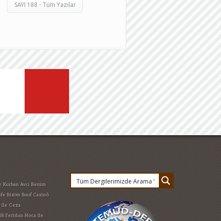
SAYI 188 - Tüm Yazılar
e Kurban Avcı
Benim
afe
Bizim Sınıf
Casinò
 ile Ceza
18
Feridun Hoca ile