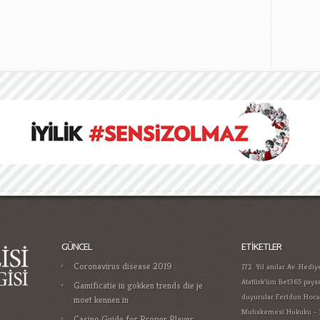
GÜNCEL
ETIKETLER
Coronavirus disease 2019
172. Yıl
anılar
Av. Hediy
Atatürk'üm
Bet365 pays
Gamificatie in gokken trends die je
duyurular
Feridun Hoca
moet kennen in
Muhakemesi Hukuku - 
Casino Guide for Proper Player