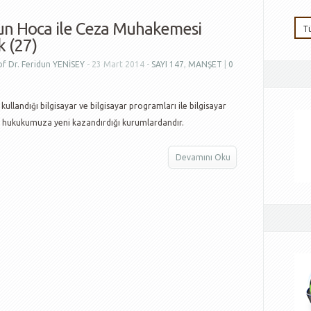
un Hoca ile Ceza Muhakemesi
 (27)
of Dr. Feridun YENİSEY
- 23 Mart 2014 -
SAYI 147
,
MANŞET
|
0
kullandığı bilgisayar ve bilgisayar programları ile bilgisayar
n hukukumuza yeni kazandırdığı kurumlardandır.
Devamını Oku