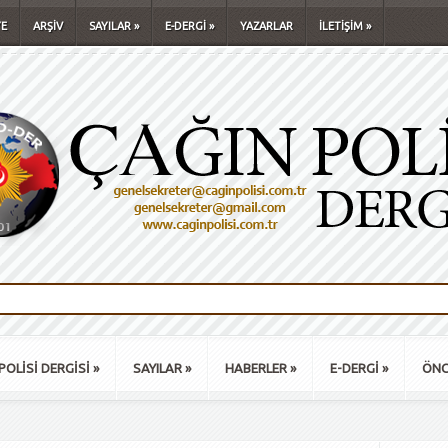
E
ARŞİV
SAYILAR
»
E-DERGİ
»
YAZARLAR
İLETİŞİM
»
POLİSİ DERGİSİ
»
SAYILAR
»
HABERLER
»
E-DERGİ
»
ÖNC