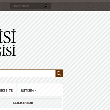
EKİ SİTE
İLETİŞİM
»
ARAMA FORMU