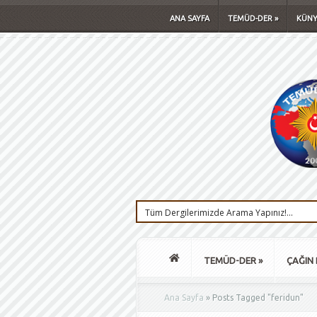
ANA SAYFA
TEMÜD-DER
»
KÜNY
TEMÜD-DER
»
ÇAĞIN 
Ana Sayfa
»
Posts Tagged
"
feridun"