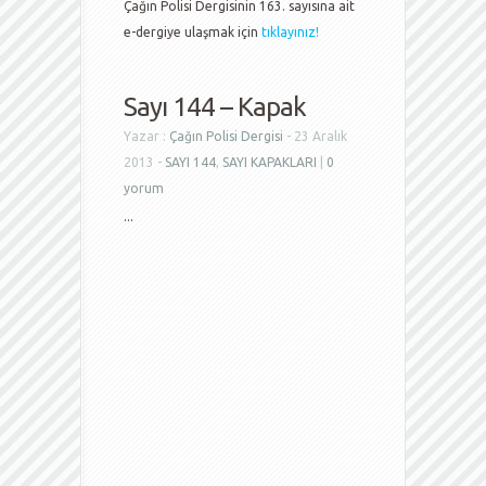
Çağın Polisi Dergisinin 163. sayısına ait
e-dergiye ulaşmak için
tıklayınız!
Sayı 144 – Kapak
Yazar :
Çağın Polisi Dergisi
- 23 Aralık
2013 -
SAYI 144
,
SAYI KAPAKLARI
|
0
yorum
...