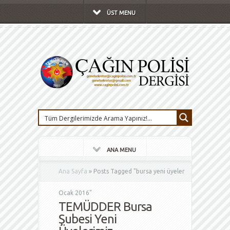
ÜST MENU
ANA MENU
Ana Sayfa
»
Posts Tagged
"
bursa yeni üyeler
Ocak 2016"
TEMÜDDER Bursa
Şubesi Yeni