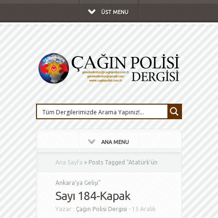
ÜST MENU
ANA MENU
Ana Sayfa
»
Posts Tagged
"
Atatürk’ün
Ankara’ya Gelişi"
Sayı 184-Kapak
Yazar :
Çağın Polisi Dergisi
- 15 Aralık