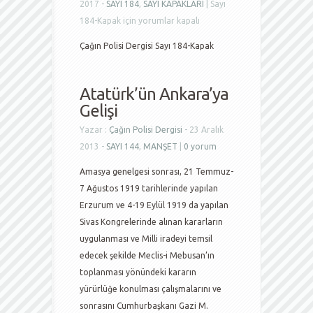
2017 -
SAYI 184
,
SAYI KAPAKLARI
|
Sayı
184-Kapak için
yorumlar kapalı
Çağın Polisi Dergisi Sayı 184-Kapak
Atatürk’ün Ankara’ya
Gelişi
Yazar :
Çağın Polisi Dergisi
- 23 Aralık
2013 -
SAYI 144
,
MANŞET
|
0 yorum
Amasya genelgesi sonrası, 21 Temmuz-
7 Ağustos 1919 tarihlerinde yapılan
Erzurum ve 4-19 Eylül 1919 da yapılan
Sivas Kongrelerinde alınan kararların
uygulanması ve Milli iradeyi temsil
edecek şekilde Meclis-i Mebusan’ın
toplanması yönündeki kararın
yürürlüğe konulması çalışmalarını ve
sonrasını Cumhurbaşkanı Gazi M.