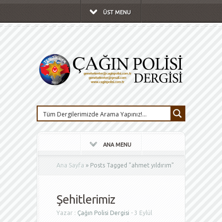
ÜST MENU
ANA MENU
Ana Sayfa
»
Posts Tagged
"
ahmet yıldırım"
Şehitlerimiz
Yazar :
Çağın Polisi Dergisi
- 3 Eylül