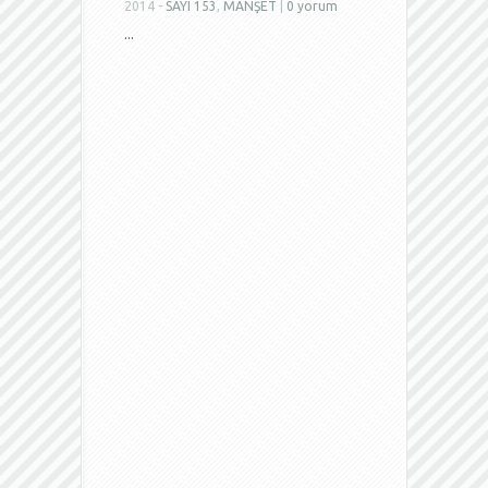
2014 -
SAYI 153
,
MANŞET
|
0 yorum
...