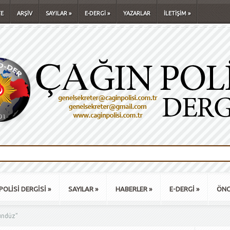
E
ARŞİV
SAYILAR
»
E-DERGİ
»
YAZARLAR
İLETİŞİM
»
POLİSİ DERGİSİ
»
SAYILAR
»
HABERLER
»
E-DERGİ
»
ÖNC
ündüz"