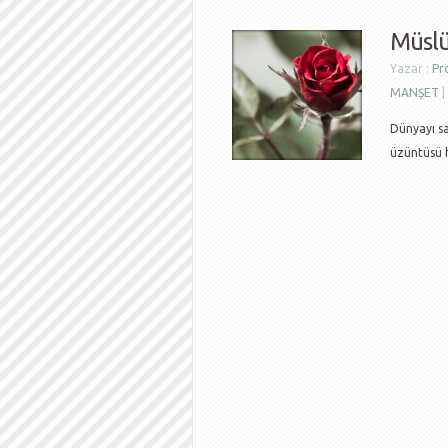
Müsl
Yazar :
Pr
MANŞET
|
Dünyayı sa
üzüntüsü h