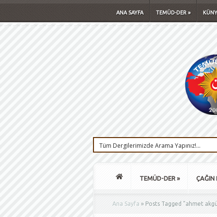
ANA SAYFA
TEMÜD-DER
»
KÜNY
TEMÜD-DER
»
ÇAĞIN 
Ana Sayfa
»
Posts Tagged
"
ahmet akg