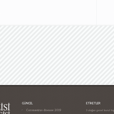
GÜNCEL
ETIKETLER
Coronavirus disease 2019
3.olağan genel kurul top
yıllık türk medyasında n
Gamificatie in gokken trends die je
bağımlılığı
aralık 2016 ş
moet kennen in
küçükosman
atama nis
Casino Guide for Proper Player