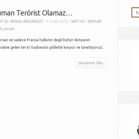
üman Terörist Olamaz…
of. Dr. Ahmet AKGÜNDÜZ
- 6 Ocak 2016 -
SAYI 161
,
SAYILAR
,
0 yorum
rsan ve sadece Fransa halkının değil bütün dünyanın
aline gelen terör hadisesini şiddetle kınıyor ve lanetliyoruz.
Devamını Oku