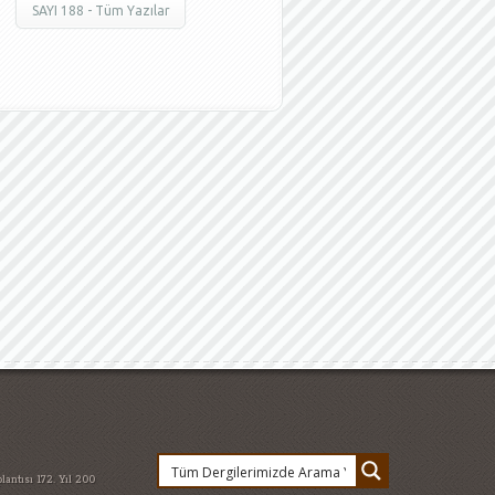
SAYI 188 - Tüm Yazılar
lantısı
172. Yıl
200
e değişti
abur cubur
ehitler
arzu
an 2015
atatürkün dış