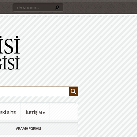
EKİ SİTE
İLETİŞİM
»
ARAMA FORMU