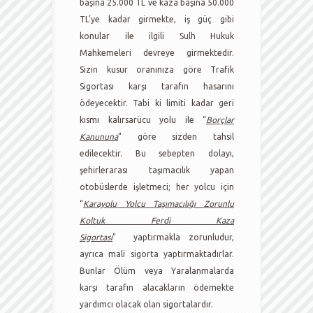
başına 25.000 TL ve kaza başına 50.000
TL’ye kadar girmekte, iş güç gibi
konular ile ilgili Sulh Hukuk
Mahkemeleri devreye girmektedir.
Sizin kusur oranınıza göre Trafik
Sigortası karşı tarafın hasarını
ödeyecektir. Tabi ki limiti kadar geri
kısmı kalırsarücu yolu ile “
Borçlar
Kanununa
” göre sizden tahsil
edilecektir. Bu sebepten dolayı,
şehirlerarası taşımacılık yapan
otobüslerde işletmeci; her yolcu için
“
Karayolu Yolcu Taşımacılığı Zorunlu
Koltuk Ferdi Kaza
Sigortası
” yaptırmakla zorunludur,
ayrıca mali sigorta yaptırmaktadırlar.
Bunlar Ölüm veya Yaralanmalarda
karşı tarafın alacakların ödemekte
yardımcı olacak olan sigortalardır.