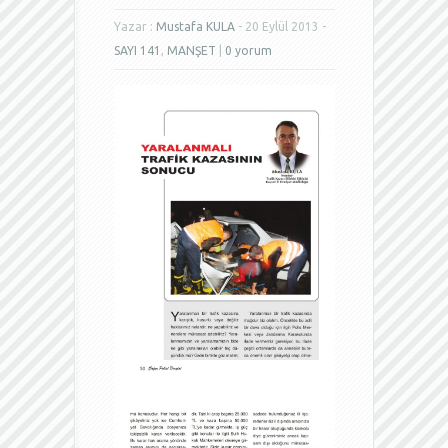
Yazar :
Mustafa KULA
- 20 Eylül 2013 -
SAYI 141
,
MANŞET
|
0 yorum