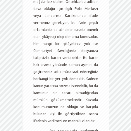
mağdur biz olalım. Öncelikle bu adli bir
dava olduğu için ilgili Polis Merkezi
veya Jandarma Karakolunda ifade
vermemiz gerekiyor, bu ifade çeşitli
ortamlarda da alınabilir burada önemli
olan şikâyetçi olup olmama konusudur.
Her hangi bir şikâyetiniz yok ise
Cumhuriyet Savcılığında dosyanıza
takipsizlik kararı verilecektir. Bu karar
hak arama yönünde zaman aşımını da
geçirirseniz artık müracaat edeceğiniz
herhangi bir yer yok demektir. Sadece
kanun yararına bozma istenebilir, bu da
kamunun bir zararı olmadığından
mümkün gözükmemektedir. Kazada
konumumuzun ne olduğu ve karşıda
bulunan kişi ile görüştükten sonra
ifadenin verilmesi en mantıklı olanıdır.
Son zamanlarda yaralanmalı