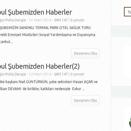
bul Şubemizden Haberler
ın Polisi Dergisi
- 13 Mart 2014 -
SAYI 147
|
0 yorum
 ŞUBEMİZİN SANDIKLI TERMAL PARK OTEL SAĞLIK TURU
mekli Emniyet Müdürleri Sosyal Yardımlaşma ve Dayanışma
tanbul...
Devamını Oku
bul Şubemizden Haberler(2)
ın Polisi Dergisi
- 12 Mart 2014 -
SAYI 147
|
0 yorum
Şube başkanı Nail GÜNTÜRKÜN, şube sekreteri Hasan AÇAR ve
kan DEVAMİ ile birlikte; katkıları nedeniyle Evkur ...
Devamını Oku