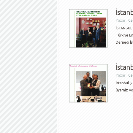
İstan
Yazar :
Çağ
İSTANBUL
Türkiye E
Derneği İs
İstan
Yazar :
Çağ
İstanbul 
üyemiz Vol