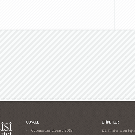
GÜNCEL
ETIKETLER
Coronavirus disease 2019
172. Yıl
abur cubur bağım
2016 şehitler
arzu küç
Gamificatie in gokken trends die je
politika anlayışı
Av. Hed
moet kennen in
veysel
Benim Atatürk'ü
Casino Guide for Proper Player