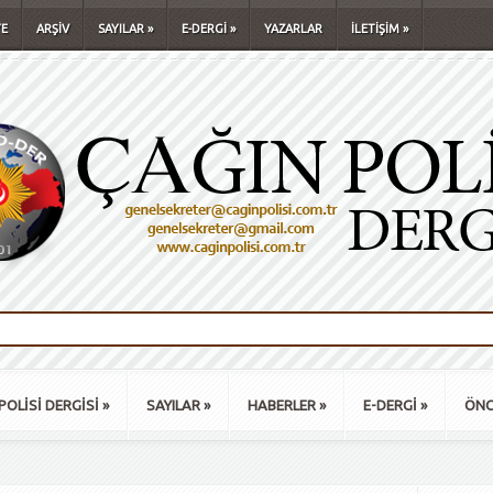
E
ARŞİV
SAYILAR
»
E-DERGİ
»
YAZARLAR
İLETİŞİM
»
POLİSİ DERGİSİ
»
SAYILAR
»
HABERLER
»
E-DERGİ
»
ÖNC