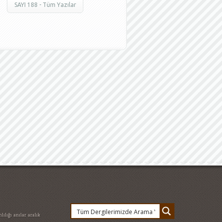
SAYI 188 - Tüm Yazılar
lılığı
anılar
aralık
ükosman
atatürkün dış
iye Kurban Avcı
aşık
m
Bet365 paysafe