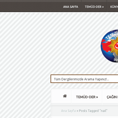
ANA SAYFA
TEMÜD-DER
»
KÜNY
TEMÜD-DER
»
ÇAĞIN 
Ana Sayfa
»
Posts Tagged
"
nail"