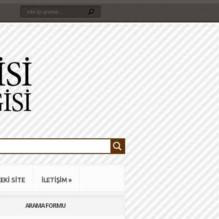
EKİ SİTE
İLETİŞİM
»
ARAMA FORMU