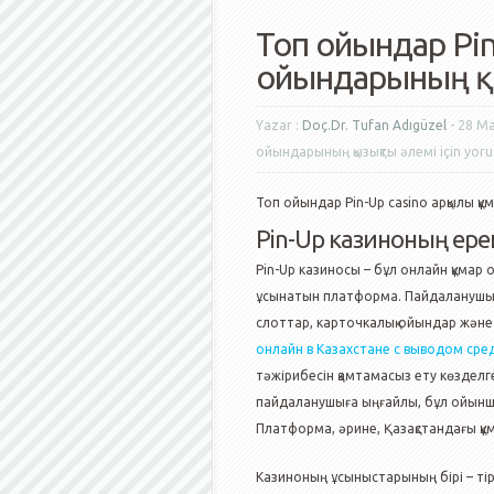
Топ ойындар Pin
ойындарының қ
Yazar :
Doç.Dr. Tufan Adıgüzel
- 28 Ma
ойындарының қызықты әлемі için
yoru
Топ ойындар Pin-Up casino арқылы қ
Pin-Up казиноның ере
Pin-Up казиносы – бұл онлайн құмар
ұсынатын платформа. Пайдаланушыла
слоттар, карточкалық ойындар жән
онлайн в Казахстане с выводом сре
тәжірибесін қамтамасыз ету көзделг
пайдаланушыға ыңғайлы, бұл ойынш
Платформа, әрине, Қазақстандағы 
Казиноның ұсыныстарының бірі – ті