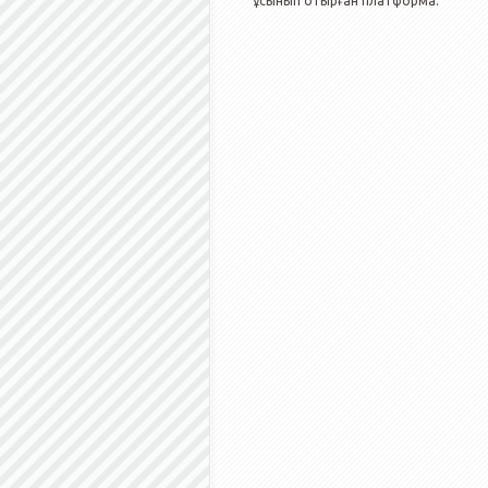
ұсынып отырған платформа.