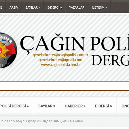
E
ARŞİV
SAYILAR
»
E-DERGİ
»
YAZARLAR
İLETİŞİM
»
POLİSİ DERGİSİ
»
SAYILAR
»
HABERLER
»
E-DERGİ
»
ÖNC
p casino арқылы құмар ойындарының қызықты әлемі