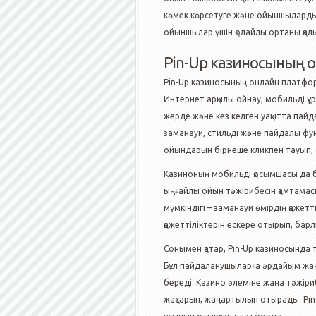
көмек көрсетуге және ойыншыларды
ойыншылар үшін қолайлы ортаны қал
Pin-Up казиносының 
Pin-Up казиносының онлайн платфо
Интернет арқылы ойнау, мобильді 
жерде және кез келген уақытта пай
заманауи, стильді және пайдалы фу
ойындарын бірнеше кликпен тауып,
Казиноның мобильді қосымшасы да б
ыңғайлы ойын тәжірибесін қамтамас
мүмкіндігі – заманауи өмірдің қажет
қажеттіліктерін ескере отырып, барл
Сонымен қатар, Pin-Up казиносында 
Бұл пайдаланушыларға әрдайым жаңа
береді. Казино әлеміне жаңа тәжіри
жақсарып, жаңартылып отырады. Pin-