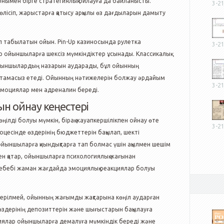
сонымен бірге стратегиялық ойлауға да байланысты.
3-2
өлісіп, жарыстарға қатысу арқылы өз дағдыларын дамыту
п табылатын ойын. Pin-Up казиносында рулетка
3-2
р ойыншыларға шексіз мүмкіндіктер ұсынады. Классикалық
йыншылардың назарын аударады, бұл ойынның
амтамасыз етеді. Ойынның нәтижелерін болжау әрдайым
3-2
эмоциялар мен адреналин береді.
н ойнау кеңестері
өңілді болуы мүмкін, бірақ жауапкершілікпен ойнау өте
3-2
есінде өздерінің бюджеттерін бақылап, шекті
ойыншыларға қиындықтарға тап болмас үшін ақылмен шешім
ен қатар, ойыншыларға психологиялық жағынан
себебі жаман жағдайда эмоциялық реакциялар болуы
ерілмей, ойынның жағымды жақтарына көңіл аударған
өздерінің депозиттерін және шығыстарын бақылауға
циялар ойыншыларға демалуға мүмкіндік береді және