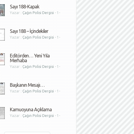
Sayı 188-Kapak
Yazar :
Çağın Polisi Dergisi
- 1-
1
Sayı 188 – İçindekiler
Yazar :
Çağın Polisi Dergisi
- 1-
1
Editörden… Yeni Yıla
Merhaba
Yazar :
Çağın Polisi Dergisi
- 1-
1
Başkanın Mesajı…
Yazar :
Çağın Polisi Dergisi
- 1-
1
Kamuoyuna Açıklama
Yazar :
Çağın Polisi Dergisi
- 1-
1