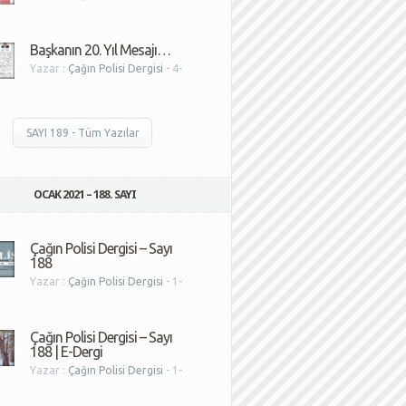
1
Başkanın 20. Yıl Mesajı…
Yazar :
Çağın Polisi Dergisi
- 4-
1
SAYI 189 - Tüm Yazılar
OCAK 2021 – 188. SAYI
Çağın Polisi Dergisi – Sayı
188
Yazar :
Çağın Polisi Dergisi
- 1-
1
Çağın Polisi Dergisi – Sayı
188 | E-Dergi
Yazar :
Çağın Polisi Dergisi
- 1-
1