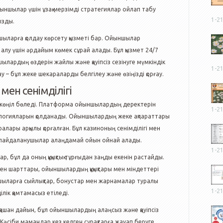
ыншылар үшін ұзақ мерзімді стратегиялар ойлап табу
1-2
ызды.
шыларға қолдау көрсету қызметі бар. Ойыншылар
с алу үшін әрдайым көмек сұрай алады. Бұл қызмет 24/7
ылардың өздерін жайлы және қауіпсіз сезінуге мүмкіндік
1-2
 – бұл жеке шекараларды белгілеу және өзіңізді қорғау.
 мен сенімділігі
ше көңіл бөледі. Платформа ойыншылардың деректерін
1-2
нологияларын қолданады. Ойыншылардың жеке ақпараттары
аралары арқылы қорғалған. Бұл казиноның сенімділігі мен
 пайдаланушылар алаңдамай ойын ойнай алады.
1-2
р, бұл да оның құқықтық тұрғыдан заңды екенін растайды.
н шарттары, ойыншылардың құқықтары мен міндеттері
шыларға сыйлықтар, бонустар мен жарнамалар туралы
1-2
ділік қамтамасыз етіледі.
рқашан дайын, бұл ойыншылардың алаңсыз және қауіпсіз
Кәсіби мамандар кез келген сұрақтарға жауап беруге,