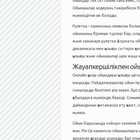
ойындар тек сәттілікке ғана емес, 
Ойыншылар өздерінің тәжірибесін б
мүмкіндігіне ие болады.
Рулетка – казиноның символы болы
ойынының бірнеше түрлері бар, ола
және заманауи рулетка форматы о
динамикасы мен қызықты сәттерін қ
қызықты және ойыншылар үшін жаңа 
Жауапкершілікпен ойы
Онлайн құмар ойындары қызықты әрі к
маңызды. Пайдаланушылар ойын проц
сомаларды белгілеп алу керек. Бұл 
қабылдауға мүмкіндік береді. Соным
дайындығын қамтамасыз ету қажет, 
мүмкін.
Ойын барысында «ойнау» сезіміне б
жөн. Pin-Up казиносы ойыншыларға 
арналған құралдар ұсынады. Бұл оп