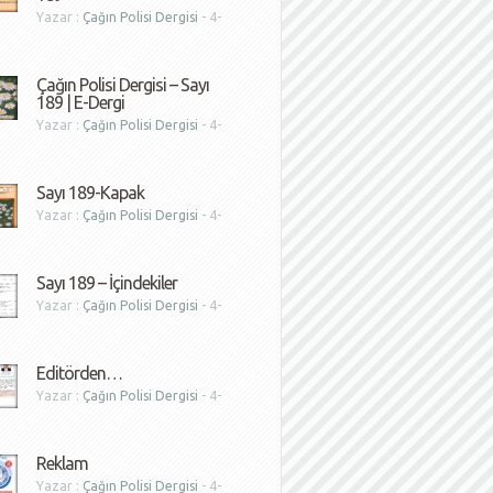
Yazar :
Çağın Polisi Dergisi
- 4-
1
Çağın Polisi Dergisi – Sayı
189 | E-Dergi
Yazar :
Çağın Polisi Dergisi
- 4-
1
Sayı 189-Kapak
Yazar :
Çağın Polisi Dergisi
- 4-
1
Sayı 189 – İçindekiler
Yazar :
Çağın Polisi Dergisi
- 4-
1
Editörden…
Yazar :
Çağın Polisi Dergisi
- 4-
1
Reklam
Yazar :
Çağın Polisi Dergisi
- 4-