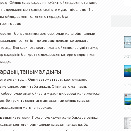
реді. Ойыншылар өздерінің сүйікті ойындарын отандық
 адреналин мен қызықты сезінуге мүмкіндік алады. Тірі
аңа ойындармен толығып отырады, бұл
н арттырады.
 керемет бонус ұсыныстары бар, олар жаңа ойыншылар
рламалары, соның ішінде алғашқы депозитке арналған
теседі. Бұл казиноға келген жаңа ойыншылар үшін тиімді
р өздерінің банкроттық шекарасын көтере отырып, көп
3-2
алады.
олардың танымалдығы
өте алуан түрлі. Ойын автоматтары, карточкалық
3-2
зіне сәйкес ойын таба алады. Ойын автоматтары,
, себебі олар оңай ойнауға мүмкіндік береді және жеңіске
ады. Әр түрлі тақырыптағы автоматтар ойыншыларды
ционалдылығы жағынан ерекше.
3-2
 қызықты категория. Покер, блэкджек және баккара секілді
ондықтан көптеген ойыншылар оларды таңдауда. Бұл