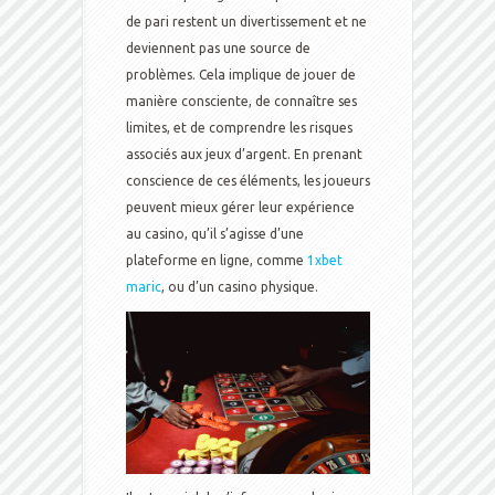
de pari restent un divertissement et ne
deviennent pas une source de
problèmes. Cela implique de jouer de
manière consciente, de connaître ses
limites, et de comprendre les risques
associés aux jeux d’argent. En prenant
conscience de ces éléments, les joueurs
peuvent mieux gérer leur expérience
au casino, qu’il s’agisse d’une
plateforme en ligne, comme
1xbet
maric
, ou d’un casino physique.