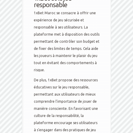
responsable
1xBet Maroc se consacre à offrir une
expérience de jeu sécurisée et
responsable à ses utilisateurs. La
plateforme met à disposition des outils
permettant de contrôler son budget et
de fixer des limites de temps. Cela aide
les joueurs à maintenir le plaisir du jeu
tout en évitant des comportements à
risque.
De plus, 1xBet propose des ressources
éducatives sur le jeu responsable,
permettant aux utilisateurs de mieux
comprendre l’importance de jouer de
manière consciente. En favorisant une
culture de la responsabilité, la
plateforme encourage ses utilisateurs
à s’engager dans des pratiques de jeu