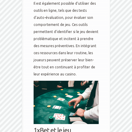
Il est également possible d’utiliser des
outils en ligne, tels que des tests
d’auto-évaluation, pour évaluer son
comportement de jeu. Ces outils
permettent d’identifier si le jeu devient
problématique et incitent à prendre
des mesures préventives. En intégrant
ces ressources dans leur routine, les
joueurs peuvent préserver leur bien-
être tout en continuant à profiter de
leur expérience au casino.
1xBet et le jeu