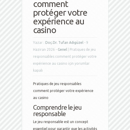
comment
protéger votre
expérience au
casino
Yazar :
Doç.Dr. Tufan Adıgüzel
- 9
Haziran 2026 -
Genel
|
Pratiques de jeu
responsables comment protéger votre
expérience au casino için
yorumlar
kapalı
Pratiques de jeu responsables
comment protéger votre expérience
au casino
Comprendre le jeu
responsable
Le jeu responsable est un concept
essentiel pour garantir que les activités