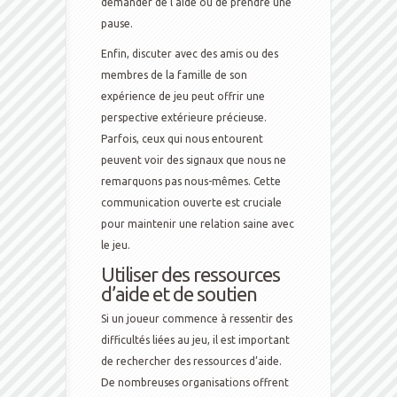
demander de l’aide ou de prendre une
pause.
Enfin, discuter avec des amis ou des
membres de la famille de son
expérience de jeu peut offrir une
perspective extérieure précieuse.
Parfois, ceux qui nous entourent
peuvent voir des signaux que nous ne
remarquons pas nous-mêmes. Cette
communication ouverte est cruciale
pour maintenir une relation saine avec
le jeu.
Utiliser des ressources
d’aide et de soutien
Si un joueur commence à ressentir des
difficultés liées au jeu, il est important
de rechercher des ressources d’aide.
De nombreuses organisations offrent