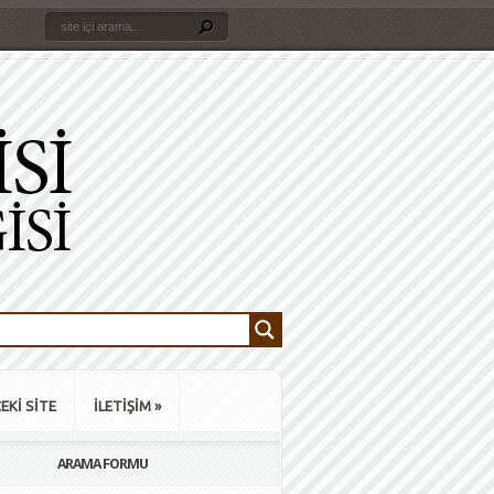
EKİ SİTE
İLETİŞİM
»
ARAMA FORMU