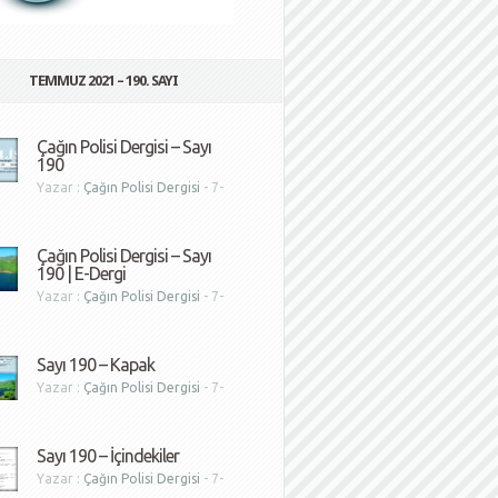
TEMMUZ 2021 – 190. SAYI
Çağın Polisi Dergisi – Sayı
190
Yazar :
Çağın Polisi Dergisi
- 7-
1
Çağın Polisi Dergisi – Sayı
190 | E-Dergi
Yazar :
Çağın Polisi Dergisi
- 7-
1
Sayı 190 – Kapak
Yazar :
Çağın Polisi Dergisi
- 7-
1
Sayı 190 – İçindekiler
Yazar :
Çağın Polisi Dergisi
- 7-