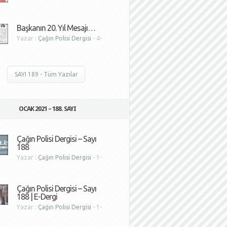
1
Başkanın 20. Yıl Mesajı…
Yazar :
Çağın Polisi Dergisi
- 4-
1
SAYI 189 - Tüm Yazılar
OCAK 2021 – 188. SAYI
Çağın Polisi Dergisi – Sayı
188
Yazar :
Çağın Polisi Dergisi
- 1-
1
Çağın Polisi Dergisi – Sayı
188 | E-Dergi
Yazar :
Çağın Polisi Dergisi
- 1-
1