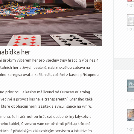
1-2
1-2
nabídka her
šní širokým výběrem her pro všechny typy hráčů. S více než 4
tolních her a živých dealerů, nabízí skvělou zábavu na
no zaregistrovat a začít hrát, což činí z kasina přístupnou
no prioritou, a kasino má licenci od Curacao eGaming
ravedlivé a provoz kasina je transparentní. Gransino také
1-2
 které obohacují herní zážitek a zvyšují šance na výhru.
mená, že hráči mohou hrát své oblíbené hry kdykoliv a
nebo tablet, Gransino vám umožní mít přístup k široké
1-2
estách. S přátelským zákaznickým servisem a intuitivním