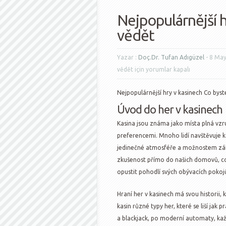
Nejpopulárnější h
vědět
Yazar :
Doç.Dr. Tufan Adıgüzel
- 8 May
vědět için
yorumlar kapalı
Nejpopulárnější hry v kasinech Co byst
Úvod do her v kasinech
Kasina jsou známa jako místa plná vzru
preferencemi. Mnoho lidí navštěvuje ka
jedinečné atmosféře a možnostem zába
zkušenost přímo do našich domovů, co
opustit pohodlí svých obývacích pokoj
Hraní her v kasinech má svou historii,
kasin různé typy her, které se liší jak pr
a blackjack, po moderní automaty, každ