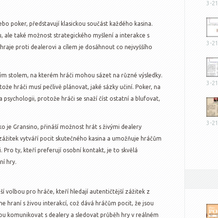
3-2
 nebo poker, představují klasickou součást každého kasina.
, ale také možnost strategického myšlení a interakce s
3-2
 hraje proti dealerovi a cílem je dosáhnout co nejvyššího
m stolem, na kterém hráči mohou sázet na různé výsledky.
3-2
otože hráči musí pečlivě plánovat, jaké sázky učiní. Poker, na
psychologii, protože hráči se snaží číst ostatní a blufovat,
3-2
ako je Gransino, přináší možnost hrát s živými dealery
zážitek vytváří pocit skutečného kasina a umožňuje hráčům
 Pro ty, kteří preferují osobní kontakt, je to skvělá
ní hry.
ší volbou pro hráče, kteří hledají autentičtější zážitek z
ne hraní s živou interakcí, což dává hráčům pocit, že jsou
ou komunikovat s dealery a sledovat průběh hry v reálném