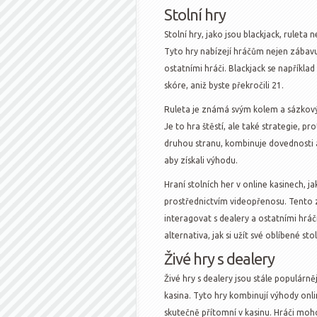
Stolní hry
Stolní hry, jako jsou blackjack, ruleta
Tyto hry nabízejí hráčům nejen zábavu
ostatními hráči. Blackjack se například
skóre, aniž byste překročili 21.
Ruleta je známá svým kolem a sázkový
Je to hra štěstí, ale také strategie, pr
druhou stranu, kombinuje dovednosti a 
aby získali výhodu.
Hraní stolních her v online kasinech, j
prostřednictvím videopřenosu. Tento 
interagovat s dealery a ostatními hráči.
alternativa, jak si užít své oblíbené stol
Živé hry s dealery
Živé hry s dealery jsou stále populárněj
kasina. Tyto hry kombinují výhody onli
skutečně přítomní v kasinu. Hráči moh