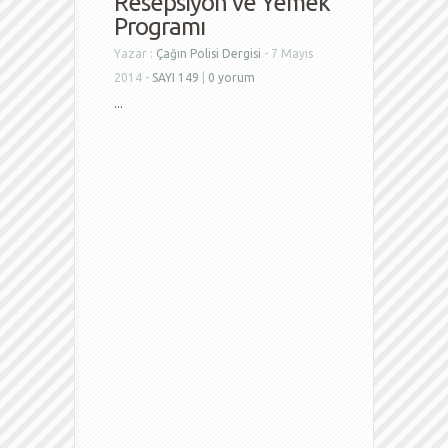
Resepsiyon ve Yemek
Programı
Yazar :
Çağın Polisi Dergisi
- 7 Mayıs
2014 -
SAYI 149
|
0 yorum
...