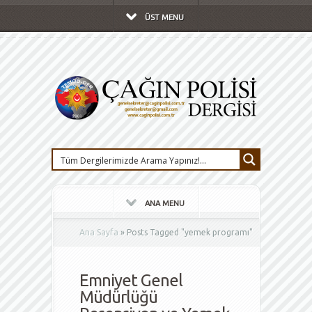
ÜST MENU
ANA MENU
Ana Sayfa
»
Posts Tagged
"
yemek programı"
Emniyet Genel
Müdürlüğü