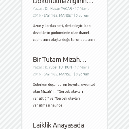
Dokunulmazlığının…
Yazar :
Dr. Hasan YAĞAR
- 17 Mayıs
2016 -
SAYI 165
,
MANŞET
|
0 yorum
Uzun yıllardan beri, destekleyici bazı
devletlerin güdümünde olan ihanet
cephesinin oluşturduğu terör belasının
Bir Tutam Mizah…
Yazar :
K. Yücel TUTKUN
- 17 Mayıs
2016 -
SAYI 165
,
MANŞET
|
0 yorum
Gülerken düşündüren boyutu, evrensel
olan Mizah’ ın; “Gerçek olayları
yansıttığı” ve “Gerçek olayları
yansıtması halinde
Laiklik Anayasada