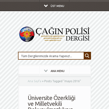
ÜST MENU
ANA MENU
Ana Sayfa
»
Posts Tagged
"
mayıs 2016"
Üniversite Özerkliği
ve Milletvekili