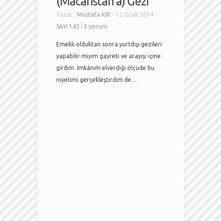
(Macaristan’a) Gezi
Yazar :
Mustafa KIR
- 12 Ocak 2014 -
SAYI 145
|
0 yorum
Emekli olduktan sonra yurtdışı gezileri
yapabilir miyim gayreti ve arayışı içine
girdim. İmkânım elverdiği ölçüde bu
niyetimi gerçekleştirdim de…