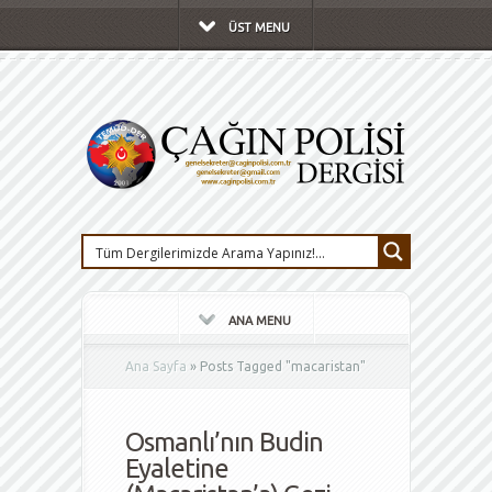
ÜST MENU
ANA MENU
Ana Sayfa
»
Posts Tagged
"
macaristan"
Osmanlı’nın Budin
Eyaletine