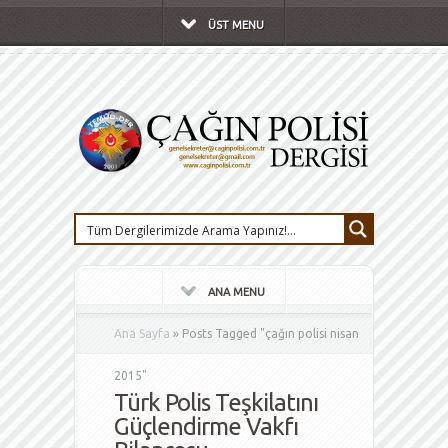
ÜST MENU
ANA MENU
Ana Sayfa
»
Posts Tagged
"
çağın polisi nisan
2015"
Türk Polis Teşkilatını
Güçlendirme Vakfı