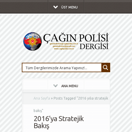
ÜST MENU
ANA MENU
Ana Sayfa
»
Posts Tagged
"
2016 yılıa stratejik
bakış"
2016’ya Stratejik
Bakış