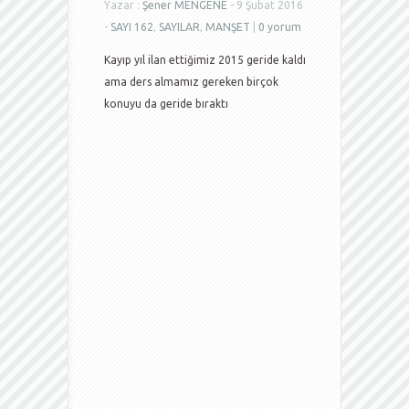
Yazar :
Şener MENGENE
- 9 Şubat 2016
-
SAYI 162
,
SAYILAR
,
MANŞET
|
0 yorum
Kayıp yıl ilan ettiğimiz 2015 geride kaldı
ama ders almamız gereken birçok
konuyu da geride bıraktı