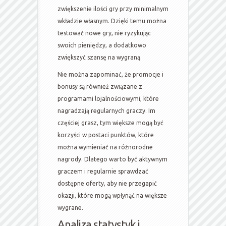
zwiększenie ilości gry przy minimalnym
wkładzie własnym. Dzięki temu można
testować nowe gry, nie ryzykując
swoich pieniędzy, a dodatkowo
zwiększyć szansę na wygraną.
Nie można zapominać, że promocje i
bonusy są również związane z
programami lojalnościowymi, które
nagradzają regularnych graczy. Im
częściej grasz, tym większe mogą być
korzyści w postaci punktów, które
można wymieniać na różnorodne
nagrody. Dlatego warto być aktywnym
graczem i regularnie sprawdzać
dostępne oferty, aby nie przegapić
okazji, które mogą wpłynąć na większe
wygrane.
Analiza statystyk i