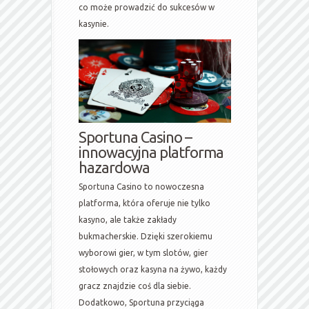
co może prowadzić do sukcesów w
kasynie.
Sportuna Casino –
innowacyjna platforma
hazardowa
Sportuna Casino to nowoczesna
platforma, która oferuje nie tylko
kasyno, ale także zakłady
bukmacherskie. Dzięki szerokiemu
wyborowi gier, w tym slotów, gier
stołowych oraz kasyna na żywo, każdy
gracz znajdzie coś dla siebie.
Dodatkowo, Sportuna przyciąga