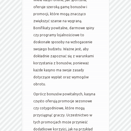
oferuje szeroką gamę bonusów i
promocji, które mogą znacząco
zwiększyć szanse na wygraną.
Bonifikaty powitalne, darmowe spiny
czy programy lojalnościowe to
doskonałe sposoby na wzbogacenie
swojego budżetu. Ważne jest, aby
dokładnie zapoznać się z warunkami
korzystania z bonusów, ponieważ
każde kasyno ma swoje zasady
dotyczące wypłat oraz wymogów
obrotu.
Oprócz bonusów powitalnych, kasyna
często oferują promocje sezonowe
czy cotygodniowe, które mogą
przyciągnąć graczy. Uczestnictwo w
tych promocjach może przynieść
dodatkowe korzyści, jak na przykład