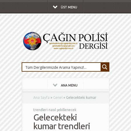
ÜST MENU
ANA MENU
Ana Sayfa
»
Genel
»
Gelecekteki kumar
trendleri nasıl şekillenecek
Gelecekteki
kumar trendleri