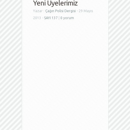
Yeni Üyelerimiz
Yazar :
Çağın Polisi Dergisi
- 29 Mayıs
2013 -
SAYI 137
|
0 yorum