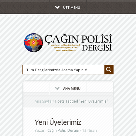
ÜST MENU
ANA MENU
Ana Sayfa
»
Posts Tagged
"
Yeni Üyelerimiz"
Yeni Üyelerimiz
Yazar :
Çağın Polisi Dergisi
- 13 Nisan