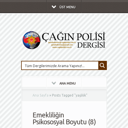
ÜST MENU
ANA MENU
Ana Sayfa
»
Posts Tagged
"
yaşlılık"
Emekliliğin
Psikososyal Boyutu (8)