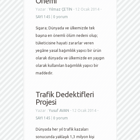
Önemi
Yazar :
Yılmaz ÇETİN
- 12 Ocak 2014 -
SAYI 145
|
0 yorum
Sigara; Dünyada ve ülkemizde tek
başına en önemli ölüm nedeni olup;
tüketicisine hayati zararlar veren
yegâne yasal bağımlılık yapıcı bir ürün
olarak dünyada ve ülkemizde en yaygın
olarak kullanılan bağımlılık yapıcı bir
maddedir.
Trafik Dedektifleri
Projesi
Yazar :
Yusuf AVAN
- 12 Ocak 2014 -
SAYI 145
|
0 yorum
Dünyada her yıl trafik kazaları
sonucunda yaklaşık 1,3 milyon kişi