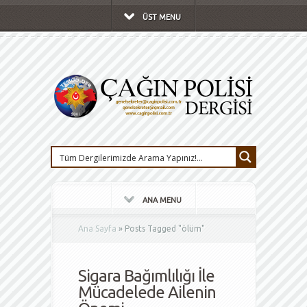
ÜST MENU
ANA MENU
Ana Sayfa
»
Posts Tagged
"
ölüm"
Sigara Bağımlılığı İle
Mücadelede Ailenin