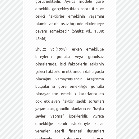
görülmektedir. Ayrıca modele göre
emeklilik gerçekleştikten sonra itici ve
çekici faktörler emeklinin yaşamını
olumlu ve olumsuz biçimde etkilemeye
devam etmektedir (Shultz vd., 1998:
45-46).
Shultz vd.(1998), erken emekliliğe
bireylerin gönüllü veya gönülsüz
olmalarında, itici faktörlerin etkisinin
çekici faktörlerin etkisinden daha güçlü
olacağını varsaymışlardır. Araştırma
bulgularına göre emekliliğe gönüllü
olmayanların emeklilik kararlarını en
çok etkileyen faktör sağlık sorunları
yaşamaları, gönüllü olanların ise “başka
şeyler yapma” istekleridir. Ayrıca
emekliliğe kendi istekleriyle karar
verenler eterli finansal durumları
nedeniyle çalışmaya ihtiyaç