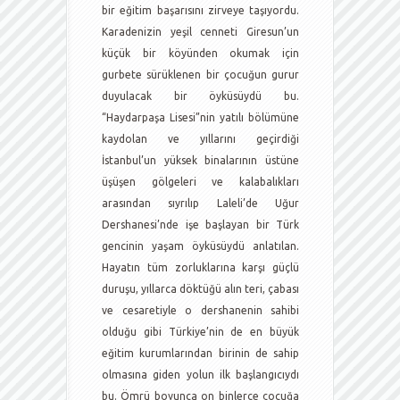
bir eğitim başarısını zirveye taşıyordu.
Karadenizin yeşil cenneti Giresun’un
küçük bir köyünden okumak için
gurbete sürüklenen bir çocuğun gurur
duyulacak bir öyküsüydü bu.
“Haydarpaşa Lisesi”nin yatılı bölümüne
kaydolan ve yıllarını geçirdiği
İstanbul’un yüksek binalarının üstüne
üşüşen gölgeleri ve kalabalıkları
arasından sıyrılıp Laleli’de Uğur
Dershanesi’nde işe başlayan bir Türk
gencinin yaşam öyküsüydü anlatılan.
Hayatın tüm zorluklarına karşı güçlü
duruşu, yıllarca döktüğü alın teri, çabası
ve cesaretiyle o dershanenin sahibi
olduğu gibi Türkiye’nin de en büyük
eğitim kurumlarından birinin de sahip
olmasına giden yolun ilk başlangıcıydı
bu. Ömrü boyunca on binlerce çocuğa