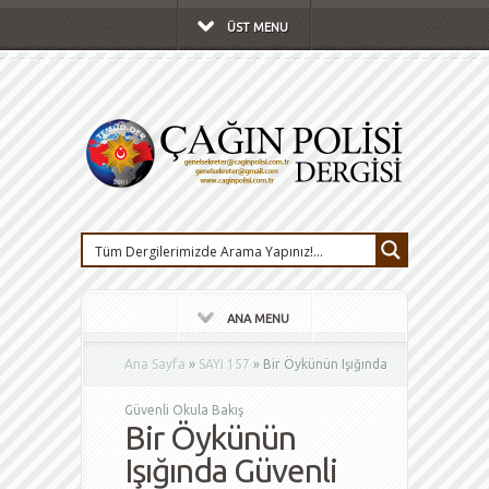
ÜST MENU
ANA MENU
Ana Sayfa
»
SAYI 157
»
Bir Öykünün Işığında
Güvenli Okula Bakış
Bir Öykünün
Işığında Güvenli