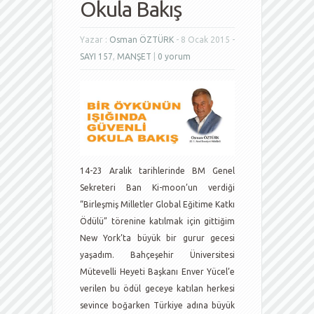
Okula Bakış
Yazar :
Osman ÖZTÜRK
- 8 Ocak 2015 -
SAYI 157
,
MANŞET
|
0 yorum
14-23 Aralık tarihlerinde BM Genel
Sekreteri Ban Ki-moon’un verdiği
“Birleşmiş Milletler Global Eğitime Katkı
Ödülü” törenine katılmak için gittiğim
New York’ta büyük bir gurur gecesi
yaşadım. Bahçeşehir Üniversitesi
Mütevelli Heyeti Başkanı Enver Yücel’e
verilen bu ödül geceye katılan herkesi
sevince boğarken Türkiye adına büyük